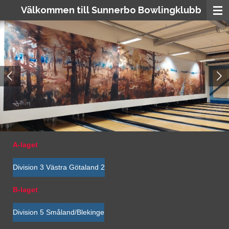
Välkommen till Sunnerbo Bowlingklubb
Hoppa
till
huvudinnehållet
A-laget
Division 3 Västra Götaland 2
B-laget
Division 5 Småland/Blekinge